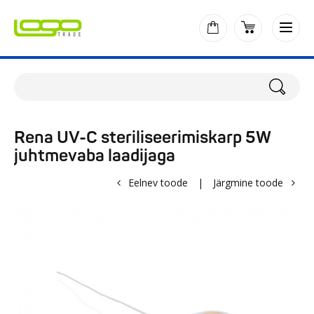
Rena UV-C steriliseerimiskarp 5W
juhtmevaba laadijaga
Eelnev toode
|
Järgmine toode