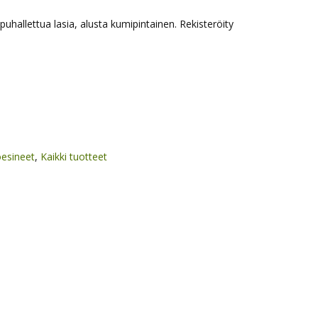
upuhallettua lasia, alusta kumipintainen. Rekisteröity
öesineet
,
Kaikki tuotteet