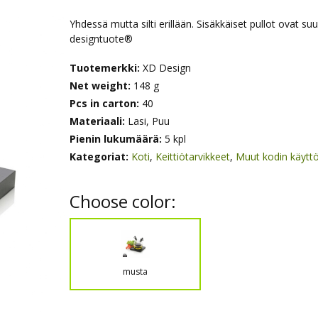
Yhdessä mutta silti erillään. Sisäkkäiset pullot ovat su
designtuote®
Tuotemerkki:
XD Design
Net weight:
148 g
Pcs in carton:
40
Materiaali:
Lasi, Puu
Pienin lukumäärä:
5 kpl
Kategoriat:
Koti
,
Keittiötarvikkeet
,
Muut kodin käytt
Choose color:
musta