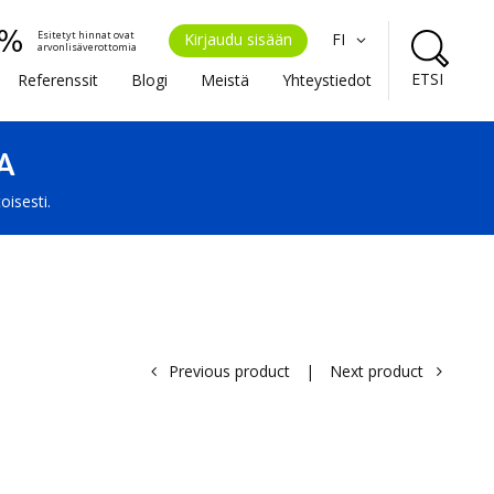
Esitetyt hinnat ovat
Kirjaudu sisään
FI
arvonlisäverottomia
ETSI
Referenssit
Blogi
Meistä
Yhteystiedot
A
oisesti.
Previous product
|
Next product