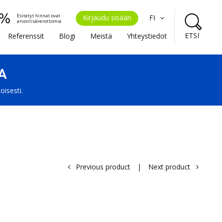
Esitetyt hinnat ovat
Kirjaudu sisään
FI
arvonlisäverottomia
ETSI
Referenssit
Blogi
Meistä
Yhteystiedot
A
oisesti.
Previous product
|
Next product