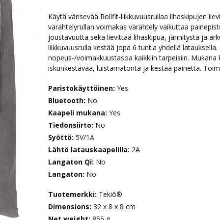
Käytä värisevää Rollfit-liikkuvuusrullaa lihaskipujen li
värähtelyrullan voimakas värähtely vaikuttaa painepist
joustavuutta sekä lievittää lihaskipua, jännitystä ja a
liikkuvuusrulla kestää jopa 6 tuntia yhdellä latauksella. 
nopeus-/voimakkuustasoa kaikkiin tarpeisiin. Mukana 
iskunkestävää, luistamatonta ja kestää painetta. Toi
Paristokäyttöinen:
Yes
Bluetooth:
No
Kaapeli mukana:
Yes
Tiedonsiirto:
No
Syöttö:
5V/1A
Lähtö latauskaapelilla:
2A
Langaton Qi:
No
Langaton:
No
Tuotemerkki:
Tekiō®
Dimensions:
32 x 8 x 8 cm
Net weight:
855 g