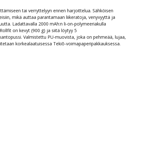
evittämiseen tai verryttelyyn ennen harjoittelua. Sähköisen
eisiin, mikä auttaa parantamaan liikeratoja, venyvyyttä ja
rkuutta. Ladattavalla 2000 mAh:n li-on-polymeeriakulla
Rollfit on kevyt (900 g) ja siitä löytyy 5
kantopussi. Valmistettu PU-muovista, joka on pehmeää, lujaa,
mitetaan korkealaatuisessa Tekiō-voimapaperipakkauksessa.