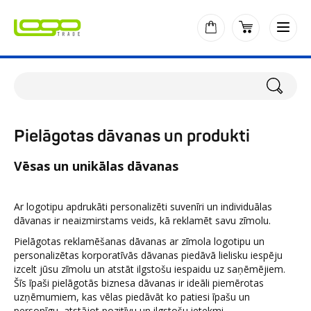
Pielāgotas dāvanas un produkti
Vēsas un unikālas dāvanas
Ar logotipu apdrukāti personalizēti suvenīri un individuālas
dāvanas ir neaizmirstams veids, kā reklamēt savu zīmolu.
Pielāgotas reklamēšanas dāvanas ar zīmola logotipu un
personalizētas korporatīvās dāvanas piedāvā lielisku iespēju
izcelt jūsu zīmolu un atstāt ilgstošu iespaidu uz saņēmējiem.
Šīs īpaši pielāgotās biznesa dāvanas ir ideāli piemērotas
uzņēmumiem, kas vēlas piedāvāt ko patiesi īpašu un
personīgu, atstājot pozitīvu un ilgstošu ietekmi.