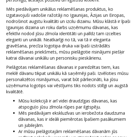
Mēs piedāvājam unikālus reklamēšanas produktus, ko
izgatavojuši vadošie ražotāji no Igaunijas, Āzijas un Eiropas,
nodrošinot augstu kvalitāti un izcilu dizainu. Mūsu klāstā ir īpaši
Igaunijas dizaina un roku darbs uzņēmumu dāvanas, kas
efektīvi nodod jūsu zīmola identitāti un palīdz tam izcelties
eleganti un unikāli. Neatkarīgi no tā, vai tā ir eleganta
gravēšana, precīza logotipa druka vai īpaši izstrādāts
reklamēšanas priekšmets, mūsu pielāgotie risinājumi piešķir
katrai dāvanai unikālu un personisku pieskārienu.
Pielāgotas reklamēšanas dāvanas ir paredzētas tiem, kas
meklē dāvanu tikpat unikālu kā saņēmēji paši. Izvēloties mūsu
personalizētos risinājumus, varat būt pārliecināti, ka jūsu
uzņēmuma logotips vai vēstījums tiks nodots stilīgi un augstā
kvalitātē.
Mūsu kolekcijā ir arī videi draudzīgas dāvanas, kas
atspoguļo jūsu zīmola rūpes par ilgtspēju.
Mēs piedāvājam ekskluzīvas un ierobežota daudzuma
dāvanas, kas ir ideāli piemērotas īpašiem pasākumiem
un jubilejām.
Ar mūsu pielāgotajām reklamēšanas dāvanām jūs