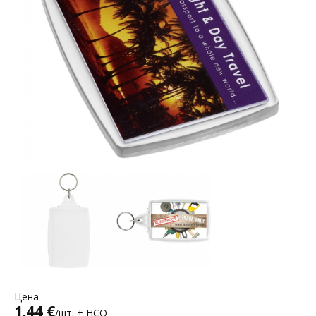
Цена
1.44 €
/шт. + НСО