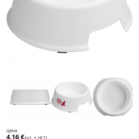
Цена
4.16 €
/шт. + НСО