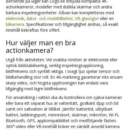
Beroende på lager kan Logo.ee erbjuda kompakta 4K-
actionkameror, modeller med dubbla skärmar och andra
bärbara inspelningsenheter. Gåvan kan kompletteras med
elektronik
,
dator- och mobiltillbehör
,
VR-glasögon
eller en
bilkamera
. Specifikationer och tillgänglighet ändras, så exakt
innehåll bekräftas före offert.
Hur väljer man en bra
actionkamera?
Utgå från aktiviteten. Vid snabba rörelser är elektronisk eller
optisk bildstabilisering, verklig inspelningsupplösning,
bildfrekvens och synfält viktiga. I svagt ljus spelar sensor och
bildbehandling stor roll. En 4K-märkning garanterar inte ensam
skarp video, och högsta upplösningen kan endast vara
tillgänglig med lägre bildfrekvens.
För användning i vatten ska du kontrollera om själva kameran
eller bara ett separat hus är vattentätt, godkänt djup och tid
samt om saltvatten är tillåtet. Jämför batteritid, utbytbart
batteri, laddningsport, minneskort, skärmar, mikrofon, Wi-Fi,
Bluetooth, GPS, appkompatibilitet och medföljande fästen.
360°-video eller VR-innehåll kräver en särskilt avsedd kamera