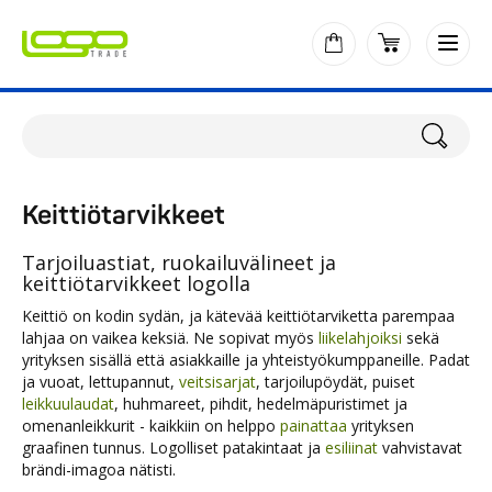
Keittiötarvikkeet
Tarjoiluastiat, ruokailuvälineet ja
keittiötarvikkeet logolla
Keittiö on kodin sydän, ja kätevää keittiötarviketta parempaa
lahjaa on vaikea keksiä. Ne sopivat myös
liikelahjoiksi
sekä
yrityksen sisällä että asiakkaille ja yhteistyökumppaneille. Padat
ja vuoat, lettupannut,
veitsisarjat
, tarjoilupöydät, puiset
leikkuulaudat
, huhmareet, pihdit, hedelmäpuristimet ja
omenanleikkurit - kaikkiin on helppo
painattaa
yrityksen
graafinen tunnus. Logolliset patakintaat ja
esiliinat
vahvistavat
brändi-imagoa nätisti.