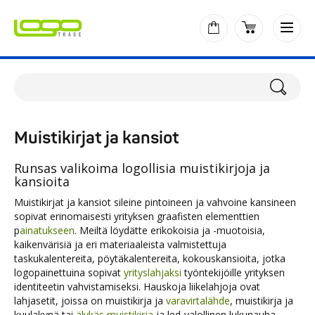
Muistikirjat ja kansiot
Runsas valikoima logollisia muistikirjoja ja
kansioita
Muistikirjat ja kansiot sileine pintoineen ja vahvoine kansineen
sopivat erinomaisesti yrityksen graafisten elementtien
p
ainatukseen
. Meiltä löydätte erikokoisia ja -muotoisia,
kaikenvärisiä ja eri materiaaleista valmistettuja
taskukalentereita, pöytäkalentereita, kokouskansioita, jotka
logopainettuina sopivat
yrityslahjaksi
työntekijöille yrityksen
identiteetin vahvistamiseksi. Hauskoja liikelahjoja ovat
lahjasetit, joissa on muistikirja ja
varavirtalähde
, muistikirja ja
kuulakynä tai
älykäs muistikirja
ja led-valollinen lukunauha.