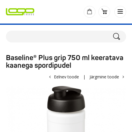
Baseline® Plus grip 750 ml keeratava
kaanega spordipudel
Eelnev toode
|
Järgmine toode