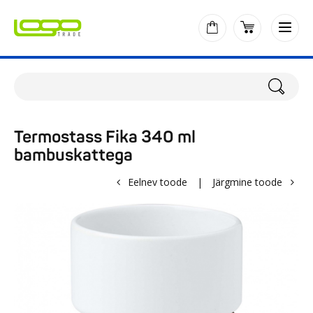
Termostass Fika 340 ml
bambuskattega
Eelnev toode
|
Järgmine toode