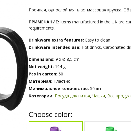
Прочная, однослойная пластмассовая кружка. Объ
ПРИМЕЧАНИЕ:
Items manufactured in the UK are curr
requirements.
Drinkware extra features:
Easy to clean
Drinkware intended use:
Hot drinks, Carbonated dr
Dimensions:
9 x Ø 8,5 cm
Net weight:
194 g
Pcs in carton:
60
Материал:
Пластик
Минимальное количество:
50 шт.
Категории:
Посуда для питья
,
Чашки
,
Все продук
Choose color: