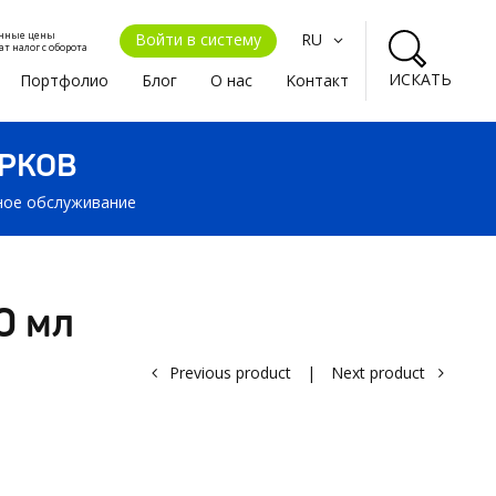
енные цены
Войти в систему
RU
ат налог с оборота
ИСКАТЬ
Портфолио
Блог
О нас
Kонтакт
РКОВ
ьное обслуживание
0 мл
Previous product
|
Next product