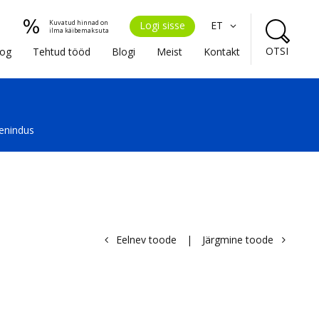
Kuvatud hinnad on
Logi sisse
ET
ilma käibemaksuta
OTSI
oog
Tehtud tööd
Blogi
Meist
Kontakt
eenindus
Eelnev toode
|
Järgmine toode