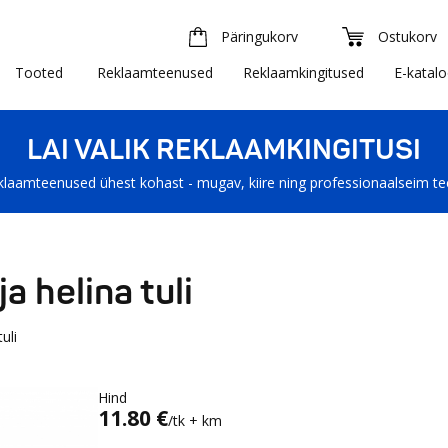
Päringukorv
Ostukorv
Tooted
Reklaamteenused
Reklaamkingitused
E-katal
LAI VALIK REKLAAMKINGITUSI
klaamteenused ühest kohast - mugav, kiire ning professionaalseim t
 helina tuli
uli
Hind
11.80 €
/tk + km