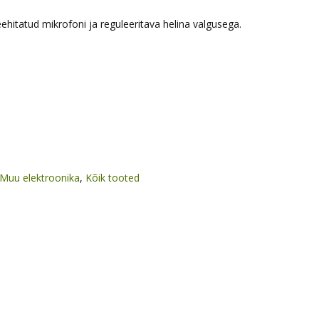
itatud mikrofoni ja reguleeritava helina valgusega.
Muu elektroonika
,
Kõik tooted