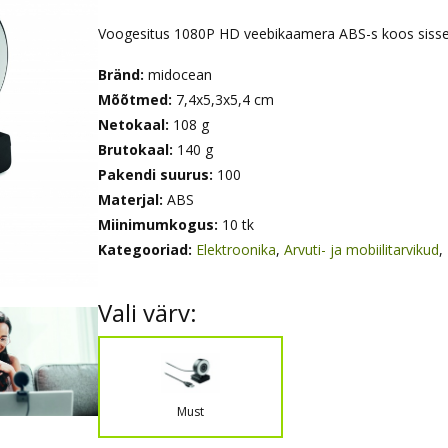
Voogesitus 1080P HD veebikaamera ABS-s koos sisseeh
Bränd:
midocean
Mõõtmed:
7,4x5,3x5,4 cm
Netokaal:
108 g
Brutokaal:
140 g
Pakendi suurus:
100
Materjal:
ABS
Miinimumkogus:
10 tk
Kategooriad:
Elektroonika
,
Arvuti- ja mobiilitarvikud
,
Vali värv:
Must