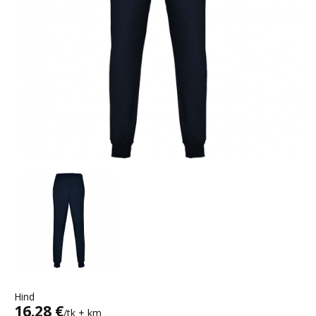
Hind
16.28 €
/tk + km