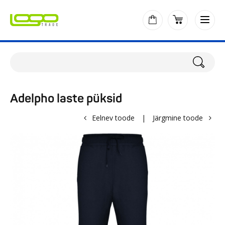
Adelpho laste püksid
Eelnev toode
|
Järgmine toode