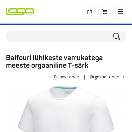
Balfouri lühikeste varrukatega
meeste orgaaniline T-särk
Eelnev toode
|
Järgmine toode