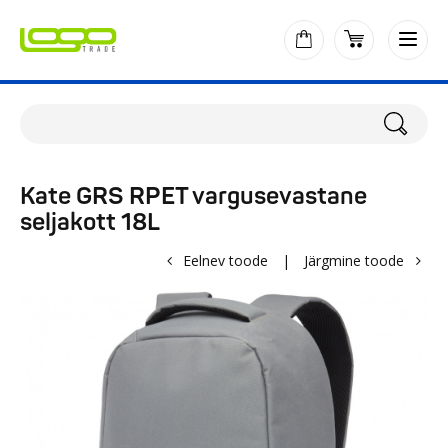
Kate GRS RPET vargusevastane
seljakott 18L
Eelnev toode
|
Järgmine toode