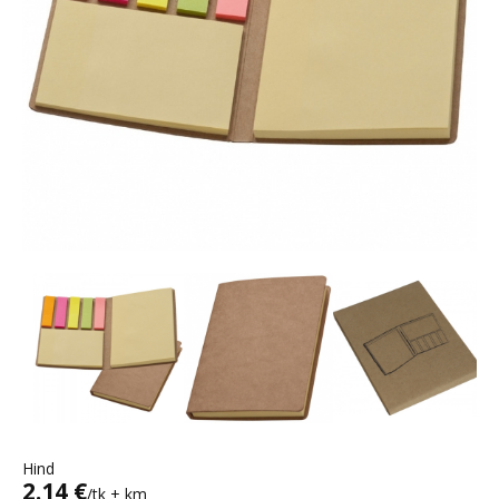
Hind
2.14 €
/tk + km