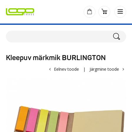
Kleepuv märkmik BURLINGTON
Eelnev toode
|
Järgmine toode