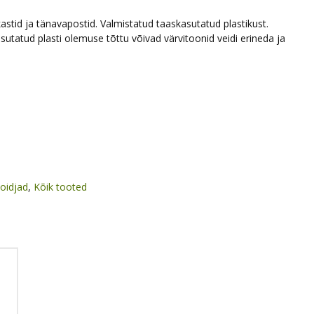
astid ja tänavapostid. Valmistatud taaskasutatud plastikust.
tud plasti olemuse tõttu võivad värvitoonid veidi erineda ja
oidjad
,
Kõik tooted