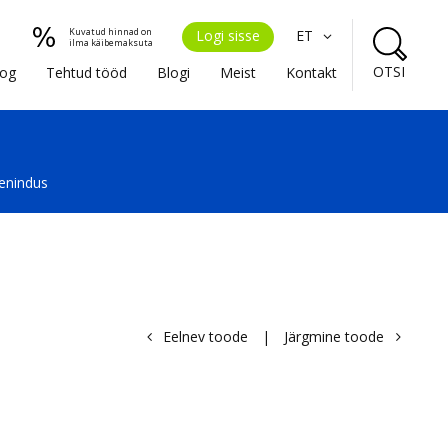
Kuvatud hinnad on
Logi sisse
ET
ilma käibemaksuta
OTSI
oog
Tehtud tööd
Blogi
Meist
Kontakt
eenindus
Eelnev toode
|
Järgmine toode