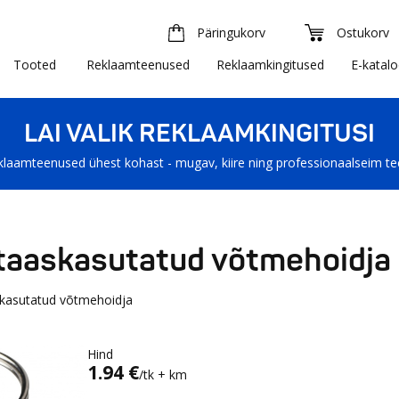
Päringukorv
Ostukorv
Tooted
Reklaamteenused
Reklaamkingitused
E-katal
LAI VALIK REKLAAMKINGITUSI
klaamteenused ühest kohast - mugav, kiire ning professionaalseim t
 taaskasutatud võtmehoidja
skasutatud võtmehoidja
Hind
1.94 €
/tk + km