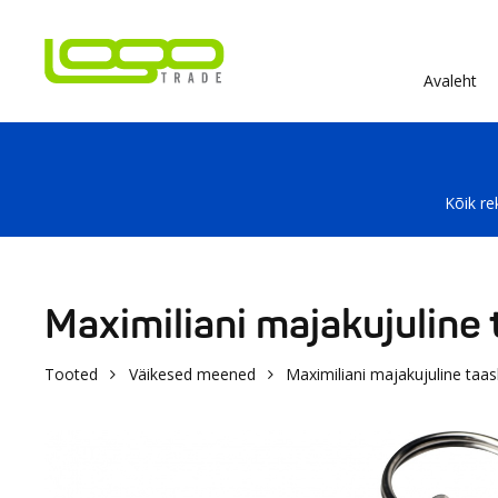
Avaleht
Kõik re
Maximiliani majakujuline
Tooted
Väikesed meened
Maximiliani majakujuline taa