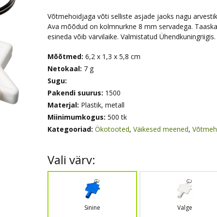
Võtmehoidjaga võti selliste asjade jaoks nagu arvestik
Ava mõõdud on kolmnurkne 8 mm servadega. Taaskasuta
esineda võib värvilaike. Valmistatud Ühendkuningriigis.
Mõõtmed:
6,2 x 1,3 x 5,8 cm
Netokaal:
7 g
Sugu:
Pakendi suurus:
1500
Materjal:
Plastik, metall
Miinimumkogus:
500 tk
Kategooriad:
Ökotooted
,
Väikesed meened
,
Võtmeh
Vali värv:
Sinine
Valge