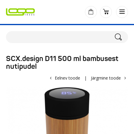
SCX.design D11 500 ml bambusest
nutipudel
Eelnev toode
|
Järgmine toode