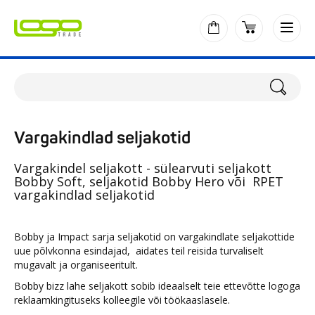
Vargakindlad seljakotid
Vargakindel seljakott - sülearvuti seljakott
Bobby Soft, seljakotid Bobby Hero või RPET
vargakindlad seljakotid
Bobby ja Impact sarja seljakotid on vargakindlate seljakottide
uue põlvkonna esindajad, aidates teil reisida turvaliselt
mugavalt ja organiseeritult.
Bobby bizz lahe seljakott sobib ideaalselt teie ettevõtte logoga
reklaamkingituseks kolleegile või töökaaslasele.