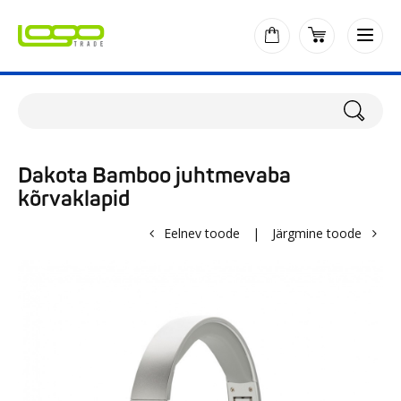
Dakota Bamboo juhtmevaba
kõrvaklapid
Eelnev toode
|
Järgmine toode