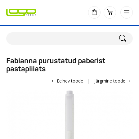
Fabianna purustatud paberist
pastapliiats
Eelnev toode
|
Järgmine toode