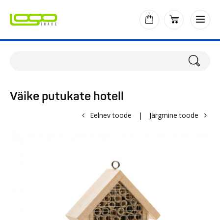
Väike putukate hotell
Eelnev toode
|
Järgmine toode