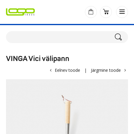
VINGA Vici välipann
Eelnev toode
|
Järgmine toode