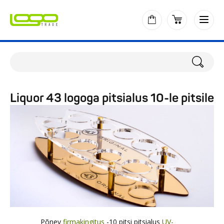
Liquor 43 logoga pitsialus 10-le pitsile
Põnev
firmakingitus
-10 pitsi pitsialus
UV-