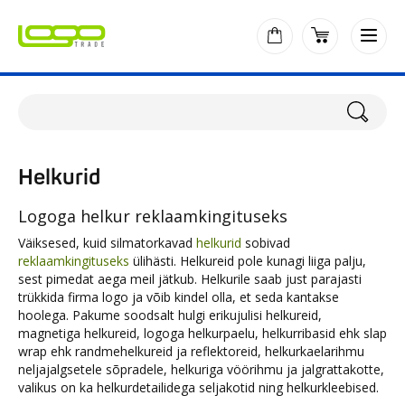
Helkurid
Logoga helkur reklaamkingituseks
Väiksesed, kuid silmatorkavad
helkurid
sobivad
reklaamkingituseks
ülihästi. Helkureid pole kunagi liiga palju,
sest pimedat aega meil jätkub. Helkurile saab just parajasti
trükkida firma logo ja võib kindel olla, et seda kantakse
hoolega. Pakume soodsalt hulgi erikujulisi helkureid,
magnetiga helkureid, logoga helkurpaelu, helkurribasid ehk slap
wrap ehk randmehelkureid ja reflektoreid, helkurkaelarihmu
neljajalgsetele sõpradele, helkuriga vöörihmu ja jalgrattakotte,
valikus on ka helkurdetailidega seljakotid ning helkurkleebised.